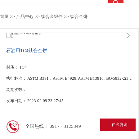
热搜关键词：
钛合金锻件
钛合金棒
钛合金法兰
钛靶
首页
>>
产品中心
>>
钛合金锻件
>>
钛合金饼
2
/4
石油用TC4钛合金饼
材质： TC4
执行标准： ASTM B381，ASTM B4928, ASTM B13810, ISO-5832-2(3), JIS
浏览次数：
发布日期： 2023-02-09 23:27:45
在线咨询
全国热线： 0917 - 3125849