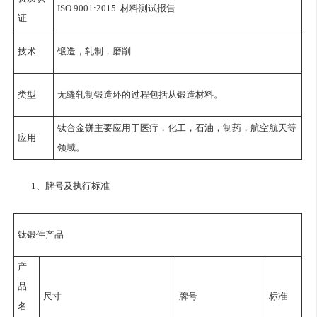
ISO 9001:2015 材料测试报告
证
技术
锻造，轧制，磨削
类型
无缝轧制锻造环的过程包括从锻造材料。
钛合金饼
主要应用于医疗，化工，石油，制药，航空航天等
应用
领域。
1、牌号及执行标准
钛锻件产品
产
品
尺寸
牌号
标准
名