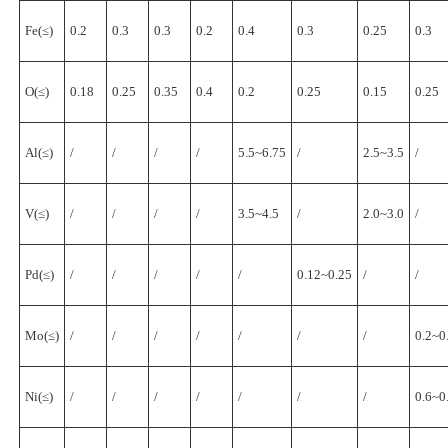
Fe(≤)
0.2
0.3
0.3
0.2
0.4
0.3
0.25
0.3
O(≤)
0.18
0.25
0.35
0.4
0.2
0.25
0.15
0.25
Al(≤)
/
/
/
/
5.5~6.75
/
2.5~3.5
/
V(≤)
/
/
/
/
3.5~4.5
/
2.0~3.0
/
Pd(≤)
/
/
/
/
/
0.12~0.25
/
/
Mo(≤)
/
/
/
/
/
/
/
0.2~0
Ni(≤)
/
/
/
/
/
/
/
0.6~0