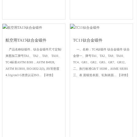
航空用TA15钛合金锻件
TC11钛合金锻件
产品名称钛锻件、钛合金锻件尺寸定制/
一、名称：TC4钛锻件 钛合金锻件 钛合
来图加工牌号TA1、 TA2 、TA9、 TA10、
金饼一、牌号TA1、TA2、TA9、TA10、
TC4标准ASTM B381，ASTM B4928,
TC4、GR1、GR2、GR5、GR7、GR12。
ASTM B13810, ISO-5832-2(3), JIS等密度
二、执行标准GB/T 16598，ASME SB381
4.51g/cm3 G资质认证ISO...
【详情】
三、表 面锻造表面、轧制表面...
【详情】