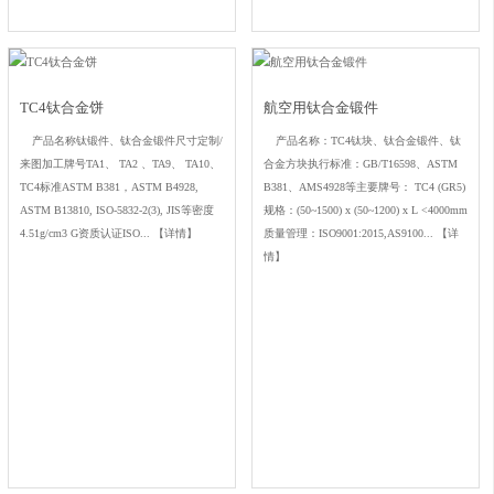
TC4钛合金饼
航空用钛合金锻件
产品名称钛锻件、钛合金锻件尺寸定制/
产品名称：TC4钛块、钛合金锻件、钛
来图加工牌号TA1、 TA2 、TA9、 TA10、
合金方块执行标准：GB/T16598、ASTM
TC4标准ASTM B381，ASTM B4928,
B381、AMS4928等主要牌号： TC4 (GR5)
ASTM B13810, ISO-5832-2(3), JIS等密度
规格：(50~1500) x (50~1200) x L <4000mm
4.51g/cm3 G资质认证ISO...
【详情】
质量管理：ISO9001:2015,AS9100...
【详
情】