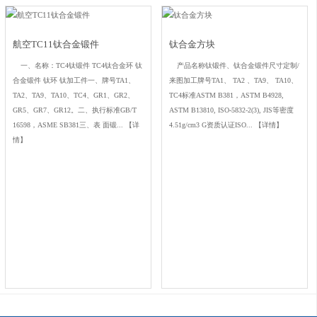
航空TC11钛合金锻件
钛合金方块
一、名称：TC4钛锻件 TC4钛合金环 钛
产品名称钛锻件、钛合金锻件尺寸定制/
合金锻件 钛环 钛加工件一、牌号TA1、
来图加工牌号TA1、 TA2 、TA9、 TA10、
TA2、TA9、TA10、TC4、GR1、GR2、
TC4标准ASTM B381，ASTM B4928,
GR5、GR7、GR12。二、执行标准GB/T
ASTM B13810, ISO-5832-2(3), JIS等密度
16598，ASME SB381三、表 面锻...
【详
4.51g/cm3 G资质认证ISO...
【详情】
情】