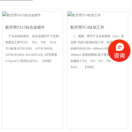
航空用TA15钛合金锻件
航空用TC4钛加工件
产品名称钛锻件、钛合金锻件尺寸定制/
1、规格、牌号产品名称规格（mm）状
来图加工牌号TA1、 TA2 、TA9、 TA10、
态牌 号执行标准钛加工件，钛异形件 ，
TC4标准ASTM B381，ASTM B4928,
钛锻件外径(100～800mm) 内径(40～
ASTM B13810, ISO-5832-2(3), JIS等密度
100mm)×高度按图纸/客户要求加工热锻、
4.51g/cm3 G资质认证ISO...
【详情】
机械加工TA1、TA2、TA7、TA9、
TA10、...
【详情】