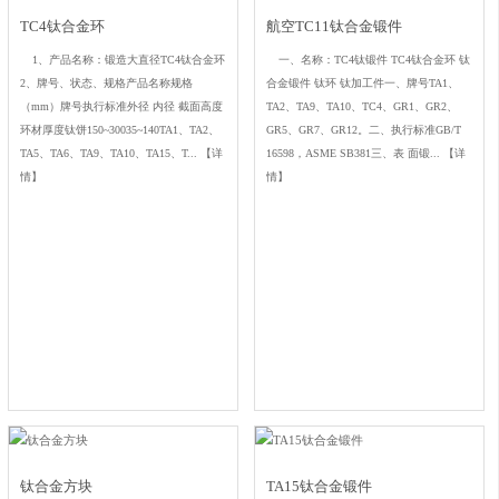
TC4钛合金环
航空TC11钛合金锻件
1、产品名称：锻造大直径TC4钛合金环
一、名称：TC4钛锻件 TC4钛合金环 钛
2、牌号、状态、规格产品名称规格
合金锻件 钛环 钛加工件一、牌号TA1、
（mm）牌号执行标准外径 内径 截面高度
TA2、TA9、TA10、TC4、GR1、GR2、
环材厚度钛饼150~30035~140TA1、TA2、
GR5、GR7、GR12。二、执行标准GB/T
TA5、TA6、TA9、TA10、TA15、T...
【详
16598，ASME SB381三、表 面锻...
【详
情】
情】
钛合金方块
TA15钛合金锻件